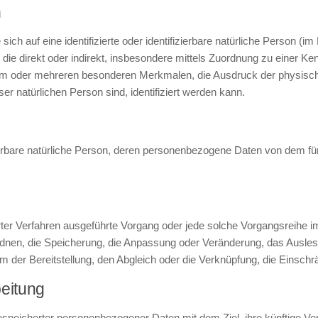
n
ich auf eine identifizierte oder identifizierbare natürliche Person (i
en, die direkt oder indirekt, insbesondere mittels Zuordnung zu eine
nem oder mehreren besonderen Merkmalen, die Ausdruck der physisch
eser natürlichen Person sind, identifiziert werden kann.
fizierbare natürliche Person, deren personenbezogene Daten von dem fü
isierter Verfahren ausgeführte Vorgang oder jede solche Vorgangsre
rdnen, die Speicherung, die Anpassung oder Veränderung, das Ausles
m der Bereitstellung, den Abgleich oder die Verknüpfung, die Einsch
eitung
espeicherter personenbezogener Daten mit dem Ziel, ihre künftige Ve