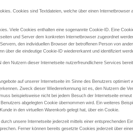
ies. Cookies sind Textdateien, welche über einen Internetbrowser
ies. Viele Cookies enthalten eine sogenannte Cookie-ID. Eine Cookie
netseiten und Server dem konkreten Internetbrowser zugeordnet werd
 Servern, den individuellen Browser der betroffenen Person von ander
n über die eindeutige Cookie-ID wiedererkannt und identifiziert werd
 Nutzern dieser Internetseite nutzerfreundlichere Services bereits
Angebote auf unserer Internetseite im Sinne des Benutzers optimiert 
uerkennen. Zweck dieser Wiedererkennung ist es, den Nutzern die Ver
 muss beispielsweise nicht bei jedem Besuch der Internetseite erneu
Benutzers abgelegten Cookie übernommen wird. Ein weiteres Beispie
 Kunde in den virtuellen Warenkorb gelegt hat, über ein Cookie.
urch unsere Internetseite jederzeit mittels einer entsprechenden Ei
prechen. Ferner können bereits gesetzte Cookies jederzeit über ei