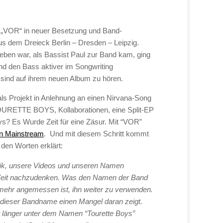
um „VOR“ in neuer Besetzung und Band-
us dem Dreieck Berlin – Dresden – Leipzig.
eben war, als Bassist Paul zur Band kam, ging
nd den Bass aktiver im Songwriting
 sind auf ihrem neuen Album zu hören.
als Projekt in Anlehnung an einen Nirvana-Song
TOURETTE BOYS, Kollaborationen, eine Split-EP
ys? Es Wurde Zeit für eine Zäsur. Mit “VOR”
n Mainstream
. Und mit diesem Schritt kommt
den Worten erklärt:
usik, unsere Videos und unseren Namen
er Zeit nachzudenken. Was den Namen der Band
mehr angemessen ist, ihn weiter zu verwenden.
dieser Bandname einen Mangel daran zeigt.
t länger unter dem Namen “Tourette Boys”