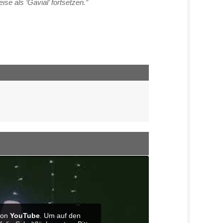
e als ‘Gavial’ fortsetzen.”
 von
YouTube
. Um auf den