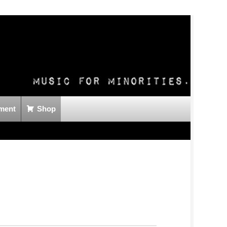
ment
Shop