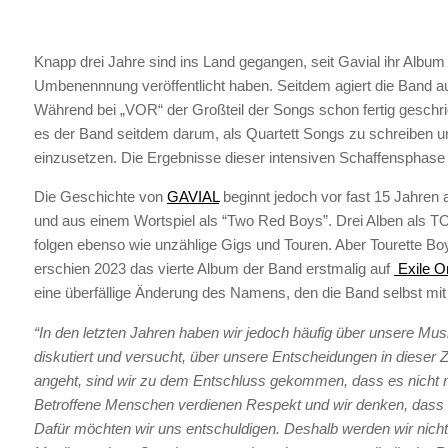
Knapp drei Jahre sind ins Land gegangen, seit Gavial ihr Alb
Umbenennnung veröffentlicht haben. Seitdem agiert die Band a
Während bei „VOR“ der Großteil der Songs schon fertig geschri
es der Band seitdem darum, als Quartett Songs zu schreiben u
einzusetzen. Die Ergebnisse dieser intensiven Schaffensphase
Die Geschichte von
GAVIAL
beginnt jedoch vor fast 15 Jahren 
und aus einem Wortspiel als “Two Red Boys”. Drei Alben als 
folgen ebenso wie unzählige Gigs und Touren. Aber
Tourette Bo
erschien 2023 das vierte Album der Band erstmalig auf
Exile O
eine überfällige Änderung des Namens, den die Band selbst mit 
“In den letzten Jahren haben wir jedoch häufig über unsere M
diskutiert und versucht, über unsere Entscheidungen in dies
angeht, sind wir zu dem Entschluss gekommen, dass es nicht 
Betroffene Menschen verdienen Respekt und wir denken, dass 
Dafür möchten wir uns entschuldigen. Deshalb werden wir nich