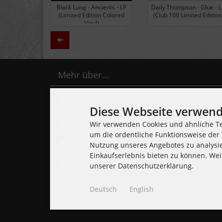
Black Lung - Ancients - LP
Daily Thompson - Glue - 
(Limited Edition Colored
(Club 100 Limited Edition
Vinyl)
Zurück
Mehr über...
Kontakt
Diese Webseite verwend
Lieferzeit
Wir verwenden Cookies und ähnliche Te
um die ordentliche Funktionsweise der 
Impressum
Nutzung unseres Angebotes zu analysi
Einkaufserlebnis bieten zu können. Wei
Cookie Einstellungen
unserer Datenschutzerklärung.
Deutsch
English