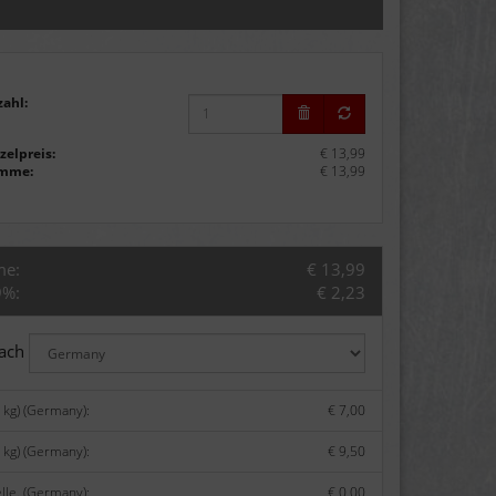
zahl:
zelpreis:
€ 13,99
mme:
€ 13,99
me:
€ 13,99
9%:
€ 2,23
nach
 kg) (Germany):
€ 7,00
 kg) (Germany):
€ 9,50
lle. (Germany):
€ 0,00