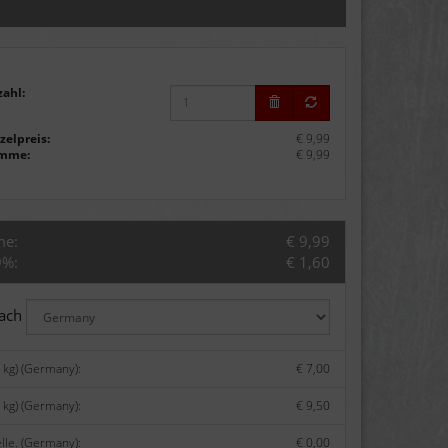
zahl:
zelpreis:
€ 9,99
mme:
€ 9,99
me:
€ 9,99
9%:
€ 1,60
nach
 kg) (Germany):
€ 7,00
 kg) (Germany):
€ 9,50
lle. (Germany):
€ 0,00