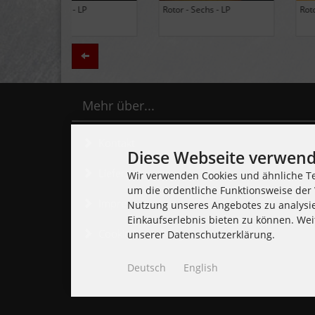
Black Lung - Ancients - LP
Daily Thompson - Glue - 
(Limited Edition Colored
(Club 100 Limited Edition
Vinyl)
Zurück
Mehr über...
Kontakt
Diese Webseite verwend
Lieferzeit
Wir verwenden Cookies und ähnliche Te
um die ordentliche Funktionsweise der 
Impressum
Nutzung unseres Angebotes zu analysi
Einkaufserlebnis bieten zu können. Wei
Cookie Einstellungen
unserer Datenschutzerklärung.
Deutsch
English