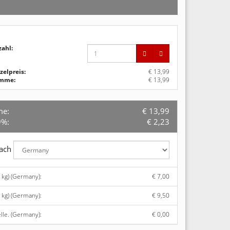
zahl:
zelpreis:
€ 13,99
mme:
€ 13,99
me:
€ 13,99
9%:
€ 2,23
nach
 kg) (Germany):
€ 7,00
 kg) (Germany):
€ 9,50
lle. (Germany):
€ 0,00