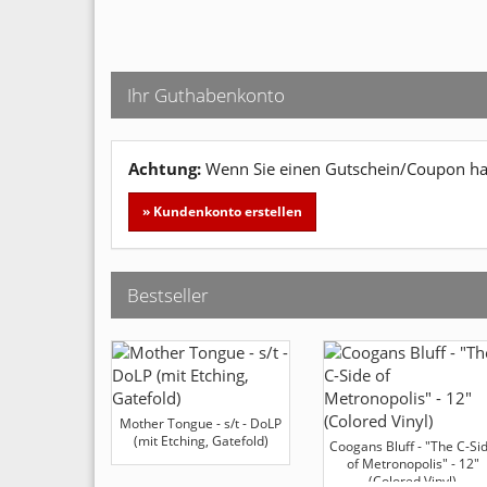
Ihr Guthabenkonto
Achtung:
Wenn Sie einen Gutschein/Coupon hab
» Kundenkonto erstellen
Bestseller
Mother Tongue - s/t - DoLP
(mit Etching, Gatefold)
Coogans Bluff - "The C-Si
of Metronopolis" - 12"
(Colored Vinyl)