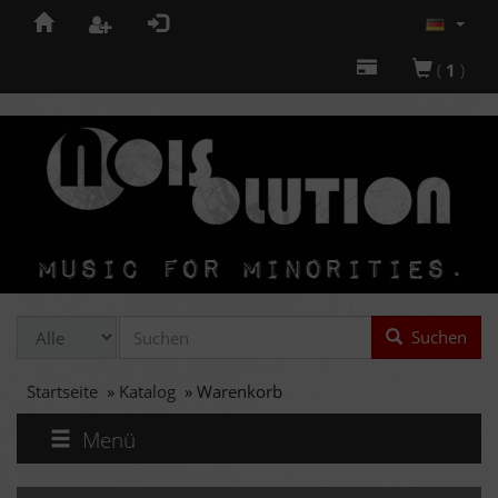
(
1
)
Suchen
Startseite
»
Katalog
»
Warenkorb
Menü