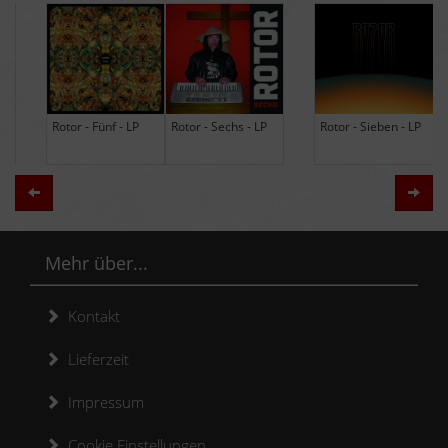
Rotor - Sechs - LP
Rotor - Sieben - LP
Hodja - The Band -
LP (Limited Edition
Re-Issue)
Zurück
Weit
Mehr über...
Kontakt
Lieferzeit
Impressum
Cookie Einstellungen