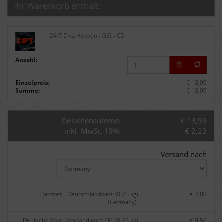
Ihr Warenkorb enthält:
24/7 Diva Heaven - Gift - CD
Anzahl:
Einzelpreis:
€ 13,99
Summe:
€ 13,99
Zwischensumme:
€ 13,99
inkl. MwSt. 19%:
€ 2,23
Versand nach
Hermes - Deutschlandweit: (0.25 kg)
€ 7,00
(Germany):
Deutsche Post - Versand nach DE: (0.25 kg)
€ 9,50