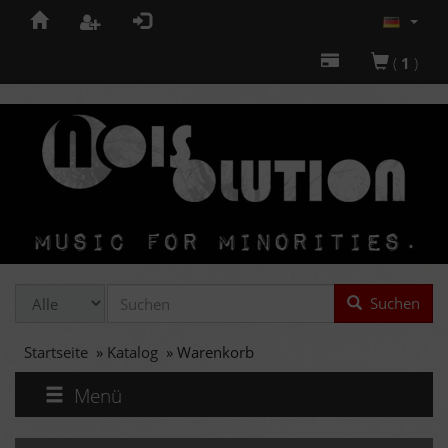
(
1
)
Suchen
Startseite
»
Katalog
»
Warenkorb
Menü