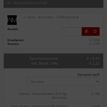
Ihr Warenkorb enthält:
C. Aarme - World Music - CD (Restbestand)
Anzahl:
Einzelpreis:
€ 13,99
Summe:
€ 13,99
Zwischensumme:
€ 13,99
inkl. MwSt. 19%:
€ 2,23
Versand nach
Hermes - Deutschlandweit: (0.35 kg)
€ 7,00
(Germany):
Deutsche Post - Versand nach DE: (0.35 kg)
€ 9,50