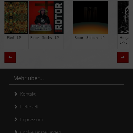
Rotor - Sechs - LP
Rotor - Sieben - LP
Hodja - The Band -
LP (Limited Edition
Re-Issue)
Zurück
Weit
Mehr über...
Kontakt
Lieferzeit
Impressum
Cookie Einstellungen