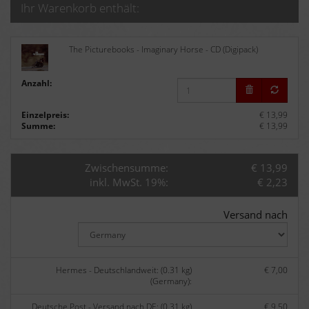
Ihr Warenkorb enthält:
The Picturebooks - Imaginary Horse - CD (Digipack)
Anzahl:
Einzelpreis:
€ 13,99
Summe:
€ 13,99
Zwischensumme:
€ 13,99
inkl. MwSt. 19%:
€ 2,23
Versand nach
Hermes - Deutschlandweit: (0.31 kg)
€ 7,00
(Germany):
Deutsche Post - Versand nach DE: (0.31 kg)
€ 9,50