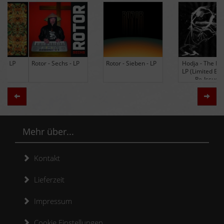
Rotor - Sechs - LP
Rotor - Sieben - LP
Hodja - The Band -
LP (Limited Edition
Re-Issue)
Zurück
Weit
Mehr über...
Kontakt
Lieferzeit
Impressum
Cookie Einstellungen