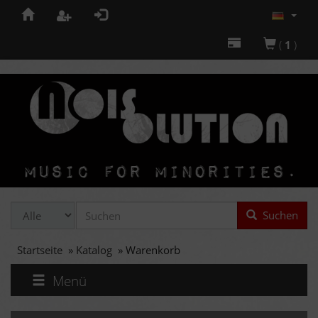
(
1
)
Suchen
Startseite
»
Katalog
»
Warenkorb
Menü