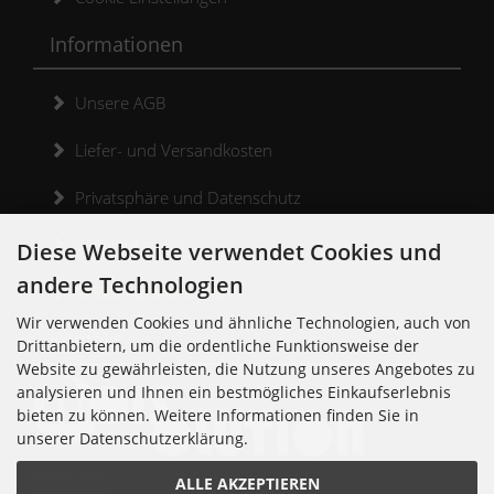
Informationen
Unsere AGB
Liefer- und Versandkosten
Privatsphäre und Datenschutz
Widerrufsrecht
Diese Webseite verwendet Cookies und
andere Technologien
Widerrufsformular
Wir verwenden Cookies und ähnliche Technologien, auch von
Kontakt
Drittanbietern, um die ordentliche Funktionsweise der
Website zu gewährleisten, die Nutzung unseres Angebotes zu
analysieren und Ihnen ein bestmögliches Einkaufserlebnis
bieten zu können. Weitere Informationen finden Sie in
unserer Datenschutzerklärung.
Noisolution
ALLE AKZEPTIEREN
Cuvrystr. 30