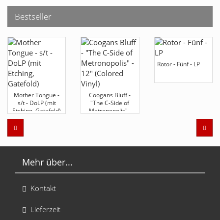
Bestseller
Rotor - Fünf - LP
Mother Tongue -
Coogans Bluff -
s/t - DoLP (mit
"The C-Side of
Etching, Gatefold)
Metronopolis" -
12" (Colored Vinyl)
Zurück
Weit
Mehr über...
Kontakt
Lieferzeit