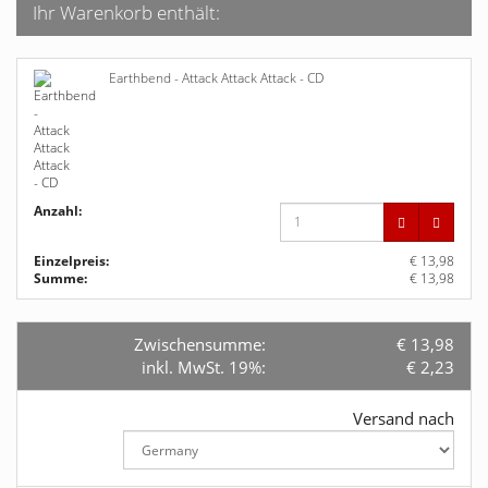
Ihr Warenkorb enthält:
Earthbend - Attack Attack Attack - CD
Anzahl:
Einzelpreis:
€ 13,98
Summe:
€ 13,98
Zwischensumme:
€ 13,98
inkl. MwSt. 19%:
€ 2,23
Versand nach