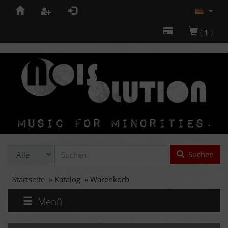
(
1
)
Suchen
Startseite
»
Katalog
»
Warenkorb
Menü