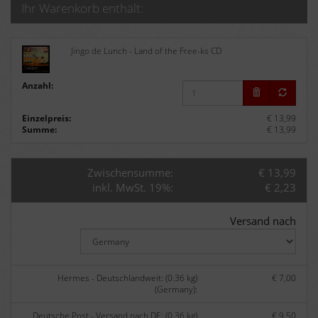
Ihr Warenkorb enthält:
Jingo de Lunch - Land of the Free-ks CD
Anzahl:
Einzelpreis:
€ 13,99
Summe:
€ 13,99
Zwischensumme:
€ 13,99
inkl. MwSt. 19%:
€ 2,23
Versand nach
Hermes - Deutschlandweit: (0.36 kg)
€ 7,00
(Germany):
Deutsche Post - Versand nach DE: (0.36 kg)
€ 9,50