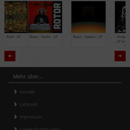
Rotor - Sechs - LP
Rotor - Sieben - LP
Hodja - The Band -
LP (Limited Edition
Re-Issue)
Zurück
Weit
Mehr über...
Kontakt
Lieferzeit
Impressum
Cookie Einstellungen