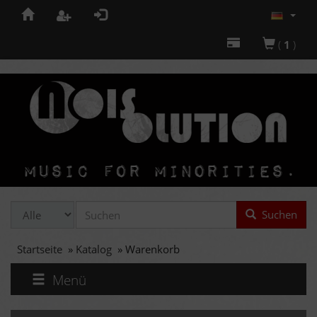
(
1
)
Suchen
Startseite
»
Katalog
»
Warenkorb
Menü