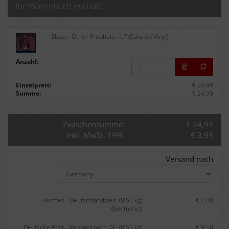
Ihr Warenkorb enthält:
Zhaat - Other Prophets - LP (Colored Vinyl)
Anzahl:
Einzelpreis:
€ 24,99
Summe:
€ 24,99
Zwischensumme:
€ 24,99
inkl. MwSt. 19%:
€ 3,99
Versand nach
Hermes - Deutschlandweit: (0.55 kg)
€ 7,00
(Germany):
Deutsche Post - Versand nach DE: (0.55 kg)
€ 9,50