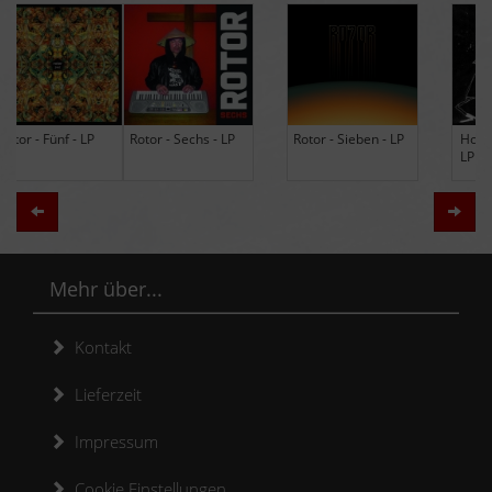
Rotor - Sechs - LP
Rotor - Sieben - LP
Hodja - The Band -
LP (Limited Edition
Re-Issue)
Zurück
Weit
Mehr über...
Kontakt
Lieferzeit
Impressum
Cookie Einstellungen