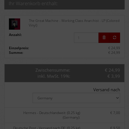
Ihr Warenkorb enthält:
The Great Machine - Working Class Anarchist - LP (Colored
Vinyl)
Anzahl:
Einzelpreis:
€ 24,99
Summe:
€ 24,99
Zwischensumme:
€ 24,99
inkl. MwSt. 19%:
€ 3,99
Versand nach
Hermes - Deutschlandweit: (0.25 kg)
€ 7,00
(Germany):
Deutsche Post - Versand nach DE: (0.25 kg)
€ 9,50