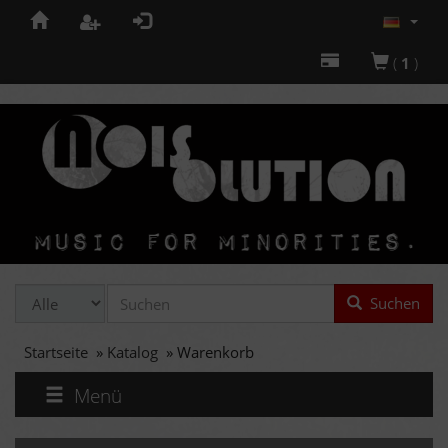
(
1
)
Suchen
Startseite
»
Katalog
»
Warenkorb
Menü