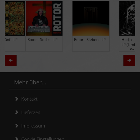
Rotor - Sechs - LP
Rotor - Sieben - LP
Hodja - The Band -
LP (Limited Edition
Re-Issue)
Zurück
Weit
Mehr über...
Kontakt
Lieferzeit
Impressum
Cookie Einstellungen