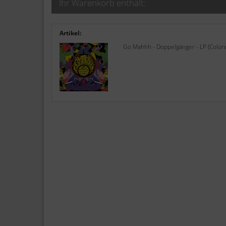
Ihr Warenkorb enthält:
Artikel:
Go Mahhh - Doppelgänger - LP (Colore