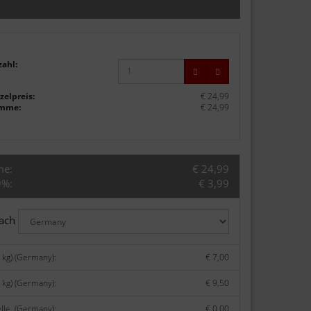
zahl:
zelpreis:
€ 24,99
mme:
€ 24,99
me:
€ 24,99
9%:
€ 3,99
nach
 kg) (Germany):
€ 7,00
 kg) (Germany):
€ 9,50
lle. (Germany):
€ 0,00