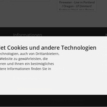
Firewater - Live in Portland
/ Oregon - LP (limitiert!
Farbiges Vinyl, plus Poster,
plus Download)
Informationen
et Cookies und andere Technologien
Noi
Unsere AGB
Cuv
chnologien, auch von Drittanbietern,
109
Liefer- und Versandkosten
Website zu gewährleisten, die
Tel
eren und Ihnen ein bestmögliches
E-M
Privatsphäre und Datenschutz
tere Informationen finden Sie in
© 2
Widerrufsrecht
Widerrufsformular
Noisolution © 2026 | Template © 2026 by Karl
mod
ified eCommerce Shopsoftware © 2009-2026