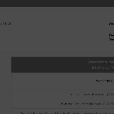
d Vinyl)
An
Ein
Su
Zwischensum
inkl. MwSt. 1
Versand 
Hermes - Deutschlandweit: (0.25
Deutsche Post - Versand nach DE: (0.25
Selbstabholung - Selbstabholung der Ware in unserer Geschäftsste