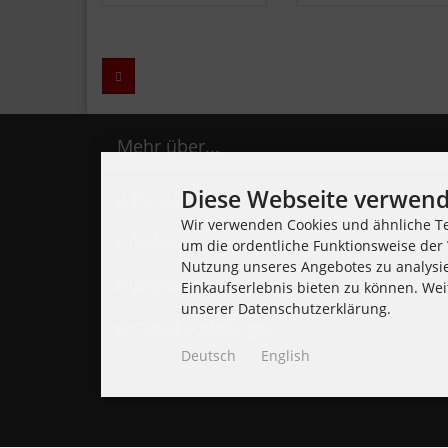
Zurück
Mehr über...
Diese Webseite verwend
Kontakt
Wir verwenden Cookies und ähnliche Te
Lieferzeit
um die ordentliche Funktionsweise der 
Nutzung unseres Angebotes zu analysi
Impressum
Einkaufserlebnis bieten zu können. Wei
unserer Datenschutzerklärung.
Cookie Einstellungen
Deutsch
English