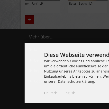
Black Lung - Ancients - LP
Daily Thompson - Glue - 
(Limited Edition Colored
(Club 100 Limited Edition
Vinyl)
Zurück
Mehr über...
Kontakt
Diese Webseite verwend
Lieferzeit
Wir verwenden Cookies und ähnliche Te
um die ordentliche Funktionsweise der 
Impressum
Nutzung unseres Angebotes zu analysi
Einkaufserlebnis bieten zu können. Wei
Cookie Einstellungen
unserer Datenschutzerklärung.
Deutsch
English