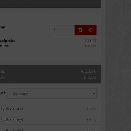
zahl:
zelpreis:
€ 23,99
mme:
€ 23,99
me:
€ 23,99
9%:
€ 3,83
nach
 kg) (Germany):
€ 7,00
 kg) (Germany):
€ 9,50
lle. (Germany):
€ 0,00