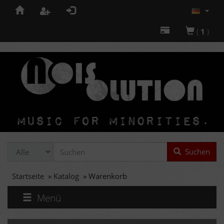
(
1
)
Suchen
Startseite
»
Katalog
»
Warenkorb
Menü