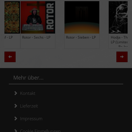
Rotor - Sechs - LP
Rotor - Sieben - LP
Hodja - The Band -
LP (Limited Edition
Re-Issue)
Zurück
Weit
Mehr über...
Kontakt
Lieferzeit
Impressum
Cookie Einstellungen