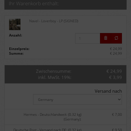
Ihr Warenkorb enthält:
Navel - Loverboy - LP (SIGNED)
Anzahl:
Einzelpreis:
€ 24,99
Summe:
€ 24,99
Zwischensumme:
€ 24,99
inkl. MwSt. 19%:
€ 3,99
Versand nach
Hermes - Deutschlandweit: (0.32 kg)
€ 7,00
(Germany):
Deutsche Post - Versand nach DE: (0.32 kg)
€ 9,50