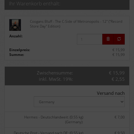
Ihr Warenkorb enthält:
Coogans Bluff - The C-Side of Metronopolis - 12" ("Record
Store Day" Edition)
Anzahl:
Einzelpreis:
€ 15,99
Summe:
€ 15,99
Zwischensumme:
€ 15,99
inkl. MwSt. 19%:
€ 2,55
Versand nach
Hermes - Deutschlandweit: (0.55 kg)
€ 7,00
(Germany):
Deutsche Post - Versand nach DE: (0.55 kg)
€ 9,50