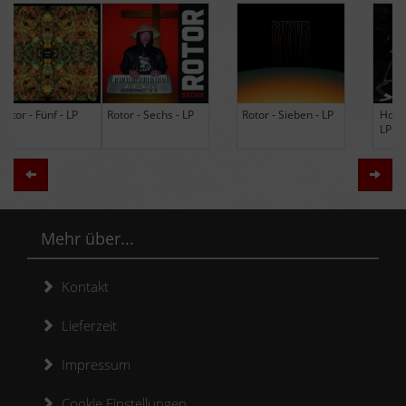
Rotor - Sechs - LP
Rotor - Sieben - LP
Hodja - The Band -
LP (Limited Edition
Re-Issue)
Zurück
Weit
Mehr über...
Kontakt
Lieferzeit
Impressum
Cookie Einstellungen