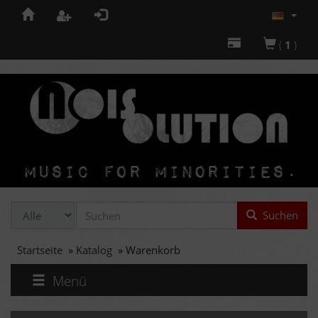
(
1
)
Suchen
Startseite
»
Katalog
»
Warenkorb
Menü