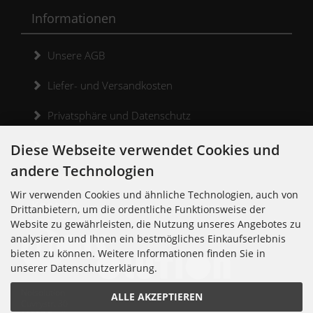
Informationen
Unsere AGB
Liefer- und Versandkosten
Privatsphäre und Datenschutz
Widerrufsrecht
Diese Webseite verwendet Cookies und
andere Technologien
Widerrufsformular
Wir verwenden Cookies und ähnliche Technologien, auch von
Kontakt
Drittanbietern, um die ordentliche Funktionsweise der
Website zu gewährleisten, die Nutzung unseres Angebotes zu
analysieren und Ihnen ein bestmögliches Einkaufserlebnis
bieten zu können. Weitere Informationen finden Sie in
unserer Datenschutzerklärung.
Noisolution
ALLE AKZEPTIEREN
Cuvrystr. 30