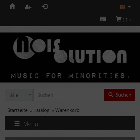
(
1
)
Suchen
Startseite
»
Katalog
»
Warenkorb
Menü