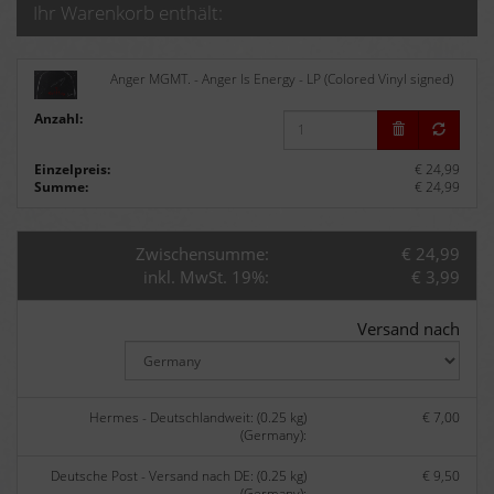
Ihr Warenkorb enthält:
Anger MGMT. - Anger Is Energy - LP (Colored Vinyl signed)
Anzahl:
Einzelpreis:
€ 24,99
Summe:
€ 24,99
Zwischensumme:
€ 24,99
inkl. MwSt. 19%:
€ 3,99
Versand nach
Hermes - Deutschlandweit: (0.25 kg)
€ 7,00
(Germany):
Deutsche Post - Versand nach DE: (0.25 kg)
€ 9,50
(Germany):