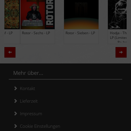
Rotor - Sechs - LP
Rotor - Sieben - LP
Hodja - The Band -
LP (Limited Edition
Re-Issue)
Zurück
Weit
Mehr über...
Kontakt
Lieferzeit
Impressum
Cookie Einstellungen