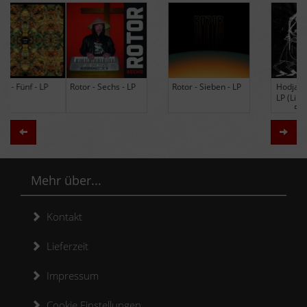
Rotor - Sechs - LP
Rotor - Sieben - LP
Hodja - The Band -
LP (Limited Edition
Re-Issue)
Zurück
Weit
Mehr über...
Kontakt
Lieferzeit
Impressum
Cookie Einstellungen