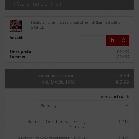
Ihr Warenkorb enthält:
Hathors - Grief, Roses & Gasoline - LP (Limited Edition
SIGNED)
Anzahl:
Einzelpreis:
€ 24,99
Summe:
€ 24,99
Zwischensumme:
€ 24,99
inkl. MwSt. 19%:
€ 3,99
Versand nach
Hermes - Deutschlandweit: (0.6 kg)
€ 7,00
(Germany):
Deutsche Post - Versand nach DE: (0.6 kg)
€ 9,50