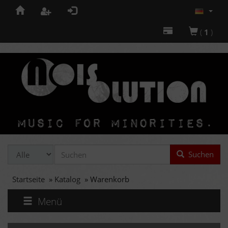
(
1
)
Suchen
Startseite
»
Katalog
»
Warenkorb
Menü