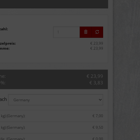
zahl:
zelpreis:
€ 23,99
mme:
€ 23,99
me:
€ 23,99
9%:
€ 3,83
nach
 kg) (Germany):
€ 7,00
 kg) (Germany):
€ 9,50
lle. (Germany):
€ 0,00