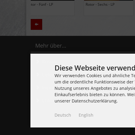
Black Lung - Ancients - LP
Daily Thompson - Glue - 
(Limited Edition Colored
(Club 100 Limited Edition
Vinyl)
Zurück
Mehr über...
Kontakt
Diese Webseite verwend
Lieferzeit
Wir verwenden Cookies und ähnliche Te
um die ordentliche Funktionsweise der 
Impressum
Nutzung unseres Angebotes zu analysi
Einkaufserlebnis bieten zu können. Wei
Cookie Einstellungen
unserer Datenschutzerklärung.
Deutsch
English