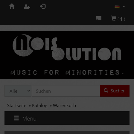
(
1
)
Suchen
Startseite
»
Katalog
»
Warenkorb
Menü