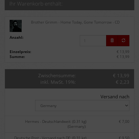
Ihr Warenkorb enthält:
Brother Grimm - Home Today, Gone Tomorrow - CD
Anzahl:
Einzelpreis:
€ 13,99
Summe:
€ 13,99
Zwischensumme:
€ 13,99
inkl. MwSt. 19%:
€ 2,23
Versand nach
Hermes - Deutschlandweit: (0.31 kg)
€ 7,00
(Germany):
Deutsche Post - Versand nach DE: (0.31 kg)
€ 9,50