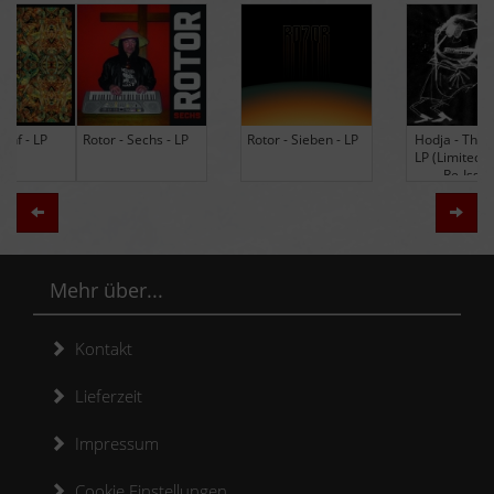
Rotor - Sechs - LP
Rotor - Sieben - LP
Hodja - The Band -
LP (Limited Edition
Re-Issue)
Zurück
Weit
Mehr über...
Kontakt
Lieferzeit
Impressum
Cookie Einstellungen