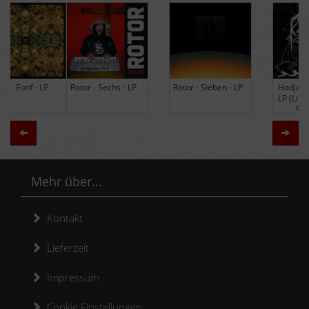
Rotor - Sechs - LP
Rotor - Sieben - LP
Hodja - The Band -
LP (Limited Edition
Re-Issue)
Zurück
Weit
Mehr über...
Kontakt
Lieferzeit
Impressum
Cookie Einstellungen