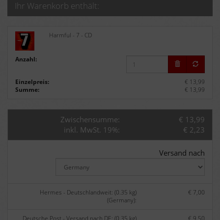
Ihr Warenkorb enthält:
Harmful - 7 - CD
Anzahl:
Einzelpreis:
€ 13,99
Summe:
€ 13,99
Zwischensumme:
€ 13,99
inkl. MwSt. 19%:
€ 2,23
Versand nach
Hermes - Deutschlandweit: (0.35 kg)
€ 7,00
(Germany):
Deutsche Post - Versand nach DE: (0.35 kg)
€ 9,50