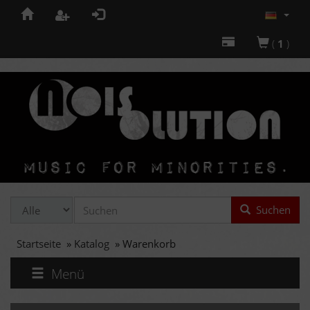
(
1
)
Suchen
Startseite
»
Katalog
»
Warenkorb
Menü