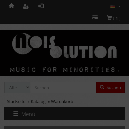
(
1
)
Suchen
Startseite
»
Katalog
»
Warenkorb
Menü