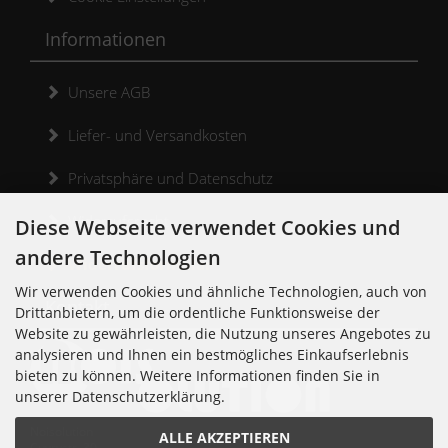
Informationen
Unsere AGB
Liefer- und Versandkosten
Privatsphäre und Datenschutz
Widerrufsrecht
Diese Webseite verwendet Cookies und
andere Technologien
Widerrufsformular
Wir verwenden Cookies und ähnliche Technologien, auch von
Kontakt
Drittanbietern, um die ordentliche Funktionsweise der
Website zu gewährleisten, die Nutzung unseres Angebotes zu
analysieren und Ihnen ein bestmögliches Einkaufserlebnis
bieten zu können. Weitere Informationen finden Sie in
unserer Datenschutzerklärung.
Noisolution
ALLE AKZEPTIEREN
Cuvrystr. 30