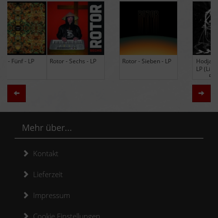
Rotor - Sechs - LP
Rotor - Sieben - LP
Hodja - The Band -
LP (Limited Edition
Re-Issue)
Zurück
Weit
Mehr über...
Kontakt
Lieferzeit
Impressum
Cookie Einstellungen