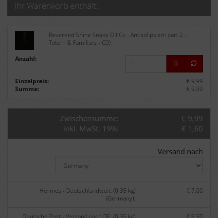
Ihr Warenkorb enthält:
Reverend Shine Snake Oil Co - Antisolipsism part 2 -
Totem & Familiars - CD)
Anzahl:
Einzelpreis:
€ 9,99
Summe:
€ 9,99
Zwischensumme:
€ 9,99
inkl. MwSt. 19%:
€ 1,60
Versand nach
Hermes - Deutschlandweit: (0.35 kg)
€ 7,00
(Germany):
Deutsche Post - Versand nach DE: (0.35 kg)
€ 9,50