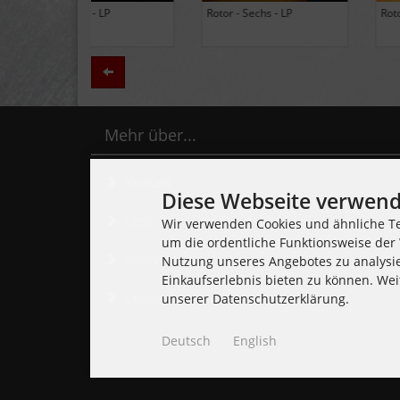
Black Lung - Ancients - LP
Daily Thompson - Glue - 
(Limited Edition Colored
(Club 100 Limited Edition
Vinyl)
Zurück
Mehr über...
Kontakt
Diese Webseite verwend
Lieferzeit
Wir verwenden Cookies und ähnliche Te
um die ordentliche Funktionsweise der 
Impressum
Nutzung unseres Angebotes zu analysi
Einkaufserlebnis bieten zu können. Wei
Cookie Einstellungen
unserer Datenschutzerklärung.
Deutsch
English