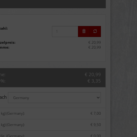
zahl:
zelpreis:
€ 20,99
mme:
€ 20,99
me:
€ 20,99
9%:
€ 3,35
nach
 kg) (Germany):
€ 7,00
 kg) (Germany):
€ 9,50
lle. (Germany):
€ 0,00