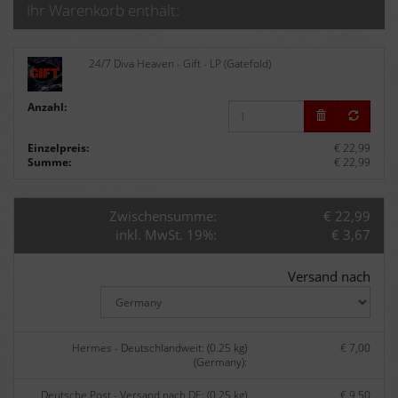
Ihr Warenkorb enthält:
24/7 Diva Heaven - Gift - LP (Gatefold)
Anzahl:
Einzelpreis:
€ 22,99
Summe:
€ 22,99
Zwischensumme:
€ 22,99
inkl. MwSt. 19%:
€ 3,67
Versand nach
Hermes - Deutschlandweit: (0.25 kg)
€ 7,00
(Germany):
Deutsche Post - Versand nach DE: (0.25 kg)
€ 9,50