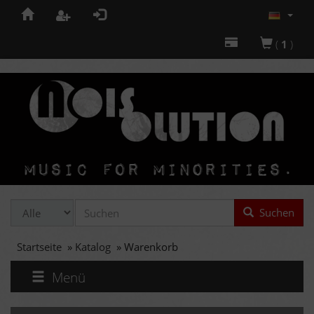
(
1
)
Suchen
Startseite
»
Katalog
»
Warenkorb
Menü