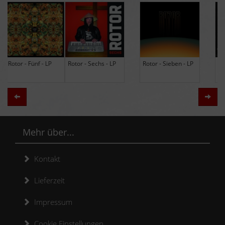
Rotor - Sechs - LP
Rotor - Sieben - LP
Hodja - The Band -
LP (Limited Edition
Re-Issue)
Zurück
Weit
Mehr über...
Kontakt
Lieferzeit
Impressum
Cookie Einstellungen