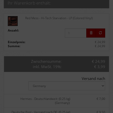
Ihr Warenkorb enthält:
Red Mess - Hi-Tech Starvation - LP (Colored Vinyl)
Anzahl:
Einzelpreis:
€ 24,99
Summe:
€ 24,99
Zwischensumme:
€ 24,99
inkl. MwSt. 19%:
€ 3,99
Versand nach
Hermes - Deutschlandweit: (0.25 kg)
€ 7,00
(Germany):
Deutsche Post - Versand nach DE: (0.25 kg)
€ 9,50