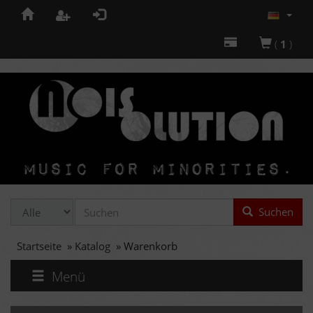
(
1
)
Suchen
Startseite
»
Katalog
»
Warenkorb
Menü