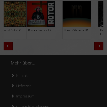
Rotor - Sechs - LP
Rotor - Sieben - LP
Hodja - The Band -
LP (Limited Edition
Re-Issue)
Zurück
Weit
Mehr über...
Kontakt
Lieferzeit
Impressum
Cookie Einstellungen