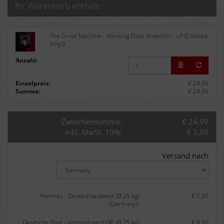
Ihr Warenkorb enthält:
The Great Machine - Working Class Anarchist - LP (Colored
Vinyl)
Anzahl:
Einzelpreis:
€ 24,99
Summe:
€ 24,99
Zwischensumme:
€ 24,99
inkl. MwSt. 19%:
€ 3,99
Versand nach
Hermes - Deutschlandweit: (0.25 kg)
€ 7,00
(Germany):
Deutsche Post - Versand nach DE: (0.25 kg)
€ 9,50