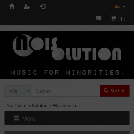
(
1
)
Suchen
Startseite
»
Katalog
»
Warenkorb
Menü