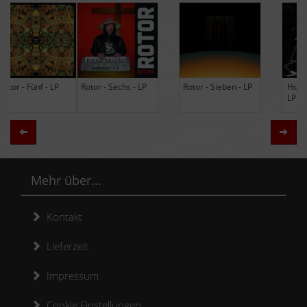
Rotor - Sechs - LP
Rotor - Sieben - LP
Hodja - The Band -
LP (Limited Edition
Re-Issue)
Zurück
Weit
Mehr über...
Kontakt
Lieferzeit
Impressum
Cookie Einstellungen