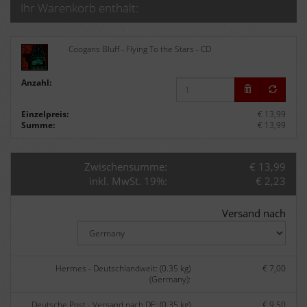
Ihr Warenkorb enthält:
Coogans Bluff - Flying To the Stars - CD
Anzahl:
Einzelpreis:
€ 13,99
Summe:
€ 13,99
Zwischensumme:
€ 13,99
inkl. MwSt. 19%:
€ 2,23
Versand nach
Hermes - Deutschlandweit: (0.35 kg)
€ 7,00
(Germany):
Deutsche Post - Versand nach DE: (0.35 kg)
€ 9,50