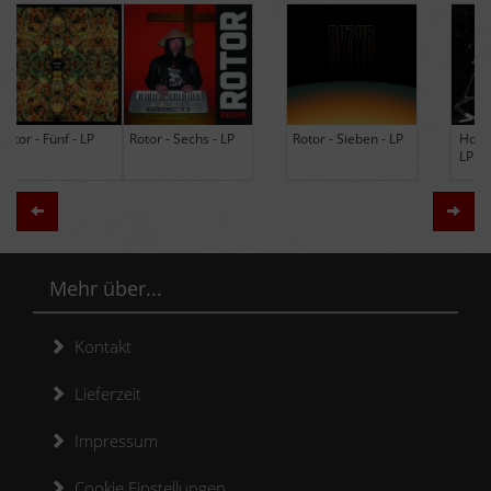
Rotor - Sechs - LP
Rotor - Sieben - LP
Hodja - The Band -
LP (Limited Edition
Re-Issue)
Zurück
Weit
Mehr über...
Kontakt
Lieferzeit
Impressum
Cookie Einstellungen