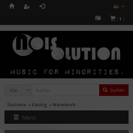
(
1
)
Suchen
Startseite
»
Katalog
»
Warenkorb
Menü