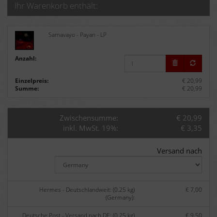
Ihr Warenkorb enthält:
Samavayo - Payan - LP
Anzahl:
Einzelpreis:
€ 20,99
Summe:
€ 20,99
Zwischensumme:
€ 20,99
inkl. MwSt. 19%:
€ 3,35
Versand nach
Hermes - Deutschlandweit: (0.25 kg)
€ 7,00
(Germany):
Deutsche Post - Versand nach DE: (0.25 kg)
€ 9,50