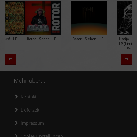
Rotor - Sechs - LP
Rotor - Sieben - LP
Hodja - The Band -
LP (Limited Edition
Re-Issue)
Zurück
Weit
Mehr über...
Kontakt
Lieferzeit
Impressum
Cookie Einstellungen