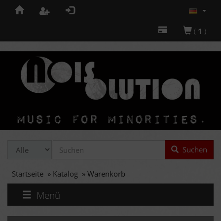
(
1
)
Suchen
Startseite
»
Katalog
»
Warenkorb
Menü