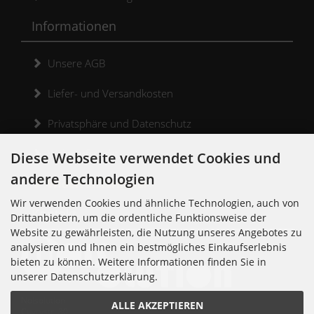
Informationen
Unsere AGB
Liefer- und Versandkosten
Privatsphäre und Datenschutz
Widerrufsrecht
Diese Webseite verwendet Cookies und
andere Technologien
Widerrufsformular
Wir verwenden Cookies und ähnliche Technologien, auch von
Kontakt
Drittanbietern, um die ordentliche Funktionsweise der
Website zu gewährleisten, die Nutzung unseres Angebotes zu
analysieren und Ihnen ein bestmögliches Einkaufserlebnis
bieten zu können. Weitere Informationen finden Sie in
unserer Datenschutzerklärung.
Noisolution
ALLE AKZEPTIEREN
Cuvrystr. 30