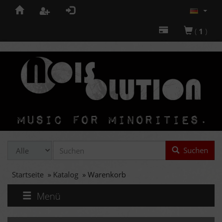
(
1
)
Suchen
Startseite
»
Katalog
»
Warenkorb
Menü