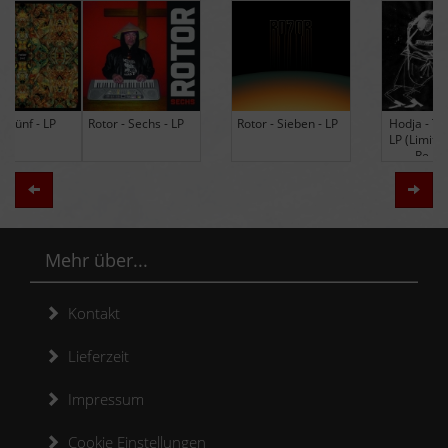
Rotor - Sechs - LP
Rotor - Sieben - LP
Hodja - The Band -
LP (Limited Edition
Re-Issue)
Zurück
Weit
Mehr über...
Kontakt
Lieferzeit
Impressum
Cookie Einstellungen