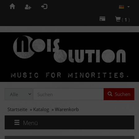
(
1
)
Suchen
Startseite
»
Katalog
»
Warenkorb
Menü