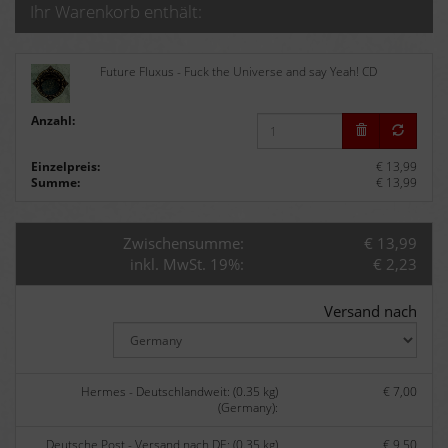
Ihr Warenkorb enthält:
Future Fluxus - Fuck the Universe and say Yeah! CD
Anzahl:
Einzelpreis:
€ 13,99
Summe:
€ 13,99
Zwischensumme:
€ 13,99
inkl. MwSt. 19%:
€ 2,23
Versand nach
Hermes - Deutschlandweit: (0.35 kg)
€ 7,00
(Germany):
Deutsche Post - Versand nach DE: (0.35 kg)
€ 9,50