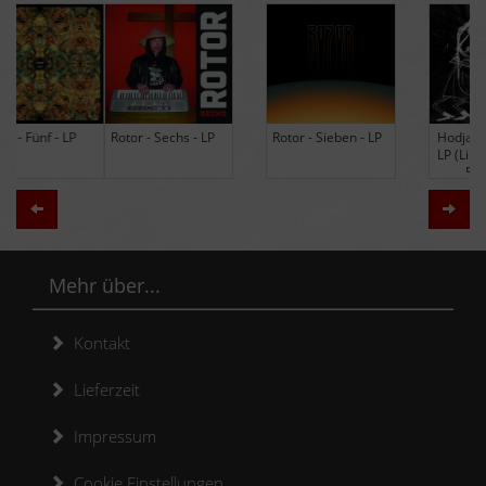
Rotor - Sechs - LP
Rotor - Sieben - LP
Hodja - The Band -
LP (Limited Edition
Re-Issue)
Zurück
Weit
Mehr über...
Kontakt
Lieferzeit
Impressum
Cookie Einstellungen