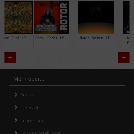
Rotor - Sechs - LP
Rotor - Sieben - LP
Hodja - The Band -
LP (Limited Edition
Re-Issue)
Zurück
Weit
Mehr über...
Kontakt
Lieferzeit
Impressum
Cookie Einstellungen