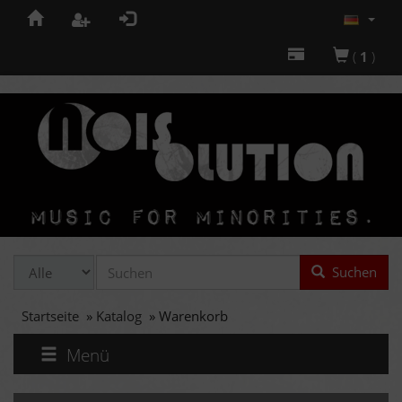
(
1
)
Suchen
Startseite
»
Katalog
»
Warenkorb
Menü