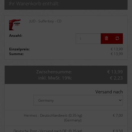
Ihr Warenkorb enthält:
JUD - Sufferboy - CD
Anzahl:
Einzelpreis:
€ 13,99
Summe:
€ 13,99
Zwischensumme:
€ 13,99
inkl. MwSt. 19%:
€ 2,23
Versand nach
Hermes - Deutschlandweit: (0.35 kg)
€ 7,00
(Germany):
Deutsche Post - Versand nach DE: (0.35 kg)
€ 9,50