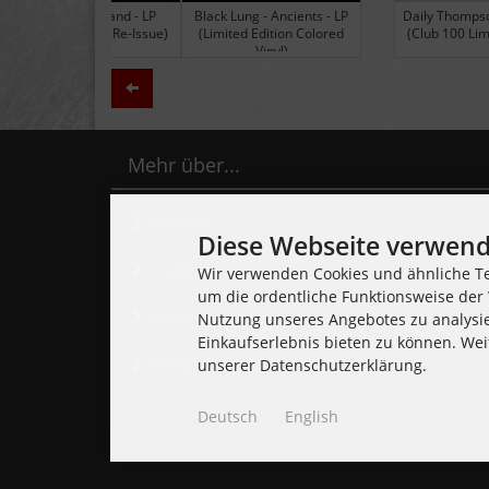
Black Lung - Ancients - LP
Daily Thompson - Glue - 
(Limited Edition Colored
(Club 100 Limited Edition
Vinyl)
Zurück
Mehr über...
Kontakt
Diese Webseite verwend
Lieferzeit
Wir verwenden Cookies und ähnliche Te
um die ordentliche Funktionsweise der 
Impressum
Nutzung unseres Angebotes zu analysi
Einkaufserlebnis bieten zu können. Wei
Cookie Einstellungen
unserer Datenschutzerklärung.
Deutsch
English