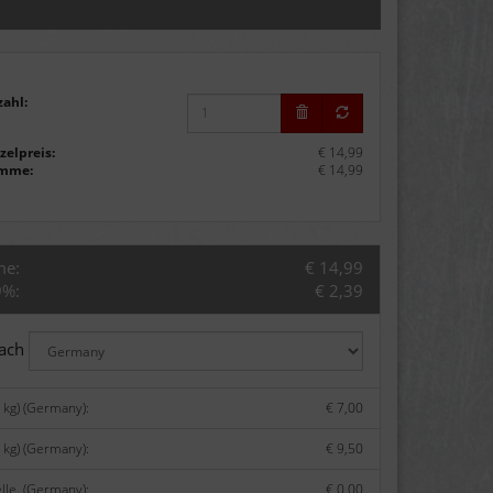
zahl:
zelpreis:
€ 14,99
mme:
€ 14,99
me:
€ 14,99
9%:
€ 2,39
nach
 kg) (Germany):
€ 7,00
 kg) (Germany):
€ 9,50
lle. (Germany):
€ 0,00