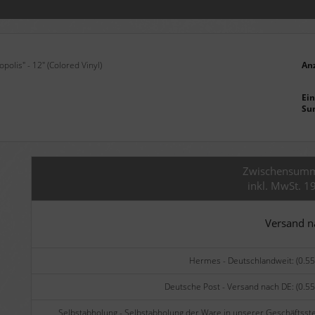
polis" - 12" (Colored Vinyl)
An
Ein
Su
Zwischensum
inkl. MwSt. 1
Versand 
Hermes - Deutschlandweit: (0.55
Deutsche Post - Versand nach DE: (0.55
Selbstabholung - Selbstabholung der Ware in unserer Geschäftsste