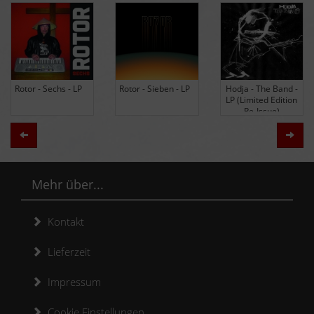
Rotor - Sechs - LP
Rotor - Sieben - LP
Hodja - The Band -
LP (Limited Edition
Re-Issue)
Zurück
Weit
Mehr über...
Kontakt
Lieferzeit
Impressum
Cookie Einstellungen