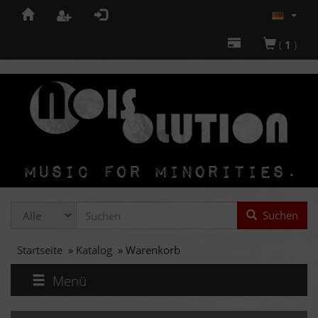
(
1
)
Suchen
Startseite
»
Katalog
»
Warenkorb
Menü