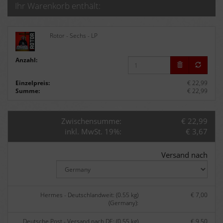
Ihr Warenkorb enthält:
Rotor - Sechs - LP
Anzahl:
Einzelpreis:
€ 22,99
Summe:
€ 22,99
Zwischensumme:
€ 22,99
inkl. MwSt. 19%:
€ 3,67
Versand nach
Hermes - Deutschlandweit: (0.55 kg)
€ 7,00
(Germany):
Deutsche Post - Versand nach DE: (0.55 kg)
€ 9,50