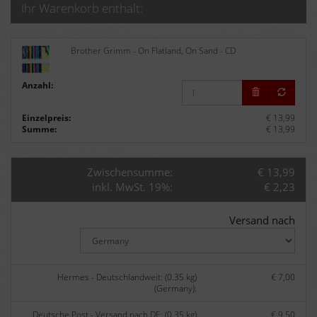
Ihr Warenkorb enthält:
Brother Grimm - On Flatland, On Sand - CD
Anzahl:
Einzelpreis:
€ 13,99
Summe:
€ 13,99
Zwischensumme:
€ 13,99
inkl. MwSt. 19%:
€ 2,23
Versand nach
Hermes - Deutschlandweit: (0.35 kg)
€ 7,00
(Germany):
Deutsche Post - Versand nach DE: (0.35 kg)
€ 9,50