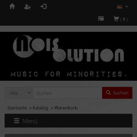
(
1
)
Suchen
Startseite
»
Katalog
»
Warenkorb
Menü