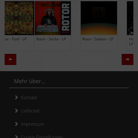
Rotor - Sechs - LP
Rotor - Sieben - LP
Hodja - The Band -
LP (Limited Edition
Re-Issue)
Zurück
Weit
Mehr über...
Kontakt
Lieferzeit
Impressum
Cookie Einstellungen