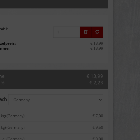
zahl:
zelpreis:
€ 13,99
mme:
€ 13,99
me:
€ 13,99
9%:
€ 2,23
nach
 kg) (Germany):
€ 7,00
 kg) (Germany):
€ 9,50
lle. (Germany):
€ 0,00