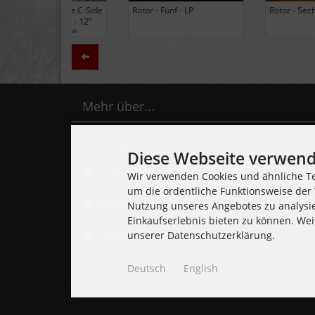
Black Lung - Ancients - LP
Daily Thompson - Glue - 
(Limited Edition Colored
(Club 100 Limited Edition
Vinyl)
Zurück
Mehr über...
Kontakt
Diese Webseite verwend
Lieferzeit
Wir verwenden Cookies und ähnliche Te
um die ordentliche Funktionsweise der 
Impressum
Nutzung unseres Angebotes zu analysi
Einkaufserlebnis bieten zu können. Wei
Cookie Einstellungen
unserer Datenschutzerklärung.
Deutsch
English