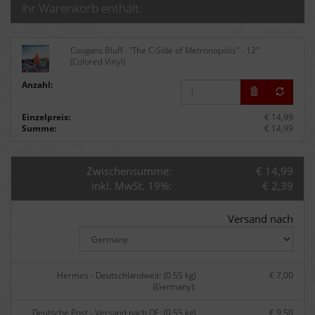
Ihr Warenkorb enthält:
Coogans Bluff - "The C-Side of Metronopolis" - 12"
(Colored Vinyl)
Anzahl:
Einzelpreis:
€ 14,99
Summe:
€ 14,99
Zwischensumme:
€ 14,99
inkl. MwSt. 19%:
€ 2,39
Versand nach
Hermes - Deutschlandweit: (0.55 kg)
€ 7,00
(Germany):
Deutsche Post - Versand nach DE: (0.55 kg)
€ 9,50