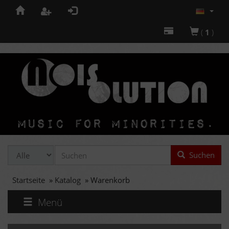
(
1
)
Suchen
Startseite
»
Katalog
»
Warenkorb
Menü