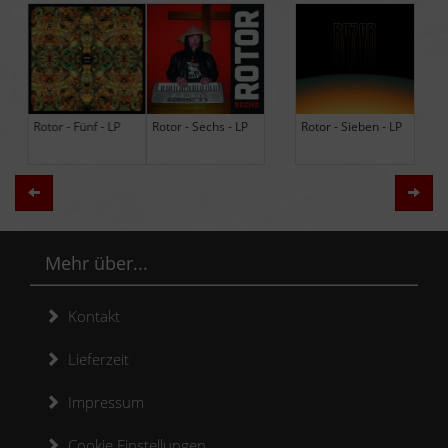
Rotor - Sechs - LP
Rotor - Sieben - LP
Hodja - The Band -
LP (Limited Edition
Re-Issue)
Zurück
Weit
Mehr über...
Kontakt
Lieferzeit
Impressum
Cookie Einstellungen