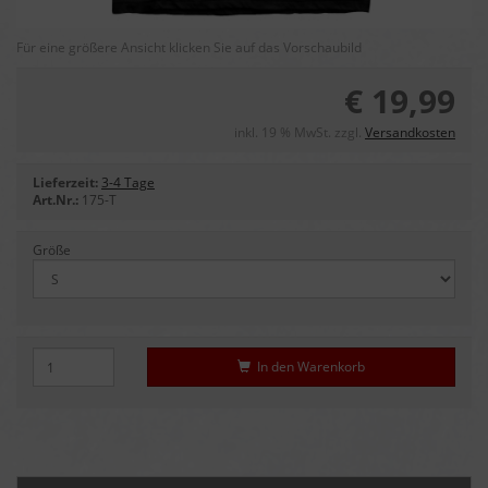
Für eine größere Ansicht klicken Sie auf das Vorschaubild
€ 19,99
inkl. 19 % MwSt. zzgl.
Versandkosten
Lieferzeit:
3-4 Tage
Art.Nr.:
175-T
Größe
In den Warenkorb