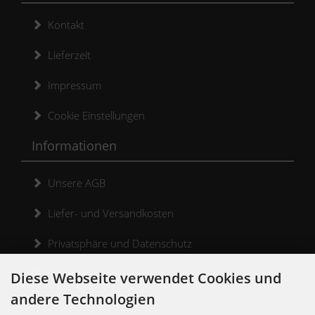
Kontakt
Lieferzeit
Impressum
Cookie Einstellungen
Informationen
Unsere AGB
Liefer- und Versandkosten
Privatsphäre und Datenschutz
Widerrufsrecht
Diese Webseite verwendet Cookies und
andere Technologien
Widerrufsformular