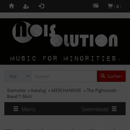
(
0
)
Suchen
Startseite
»
Katalog
»
MERCHANDISE
»
The Pighounds -
Band T-Shirt
Menü
Seitenleiste