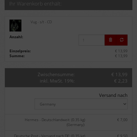
Ihr Warenkorb enthält:
Vug - s/t - CD
Anzahl:
Einzelpreis:
€ 13,99
Summe:
€ 13,99
Zwischensumme:
€ 13,99
inkl. MwSt. 19%:
€ 2,23
Versand nach
Hermes - Deutschlandweit: (0.35 kg)
€ 7,00
(Germany):
Deutsche Post - Versand nach DE: (0.35 kg)
€ 9,50