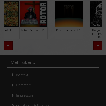
Rotor - Sechs - LP
Rotor - Sieben - LP
Hodja - The Band -
LP (Limited Edition
Re-Issue)
Zurück
Weit
Mehr über...
Kontakt
Lieferzeit
Impressum
Cookie Einstellungen