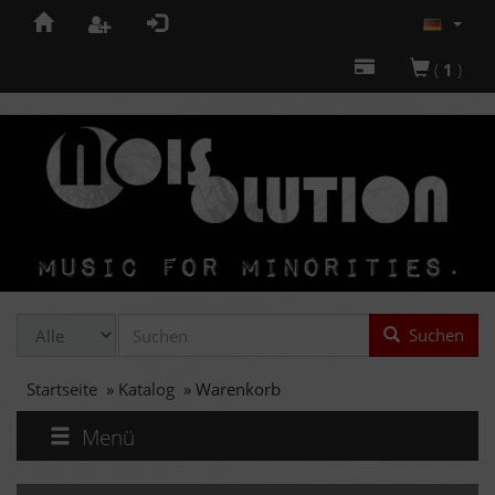
(
1
)
Suchen
Startseite
»
Katalog
»
Warenkorb
Menü