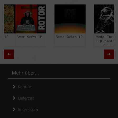
Rotor - Sechs - LP
Rotor - Sieben - LP
Hodja - The Band -
LP (Limited Edition
Re-Issue)
Zurück
Weit
Mehr über...
Kontakt
Lieferzeit
Impressum