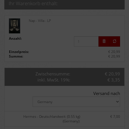
Ihr Warenkorb enthält:
Nap - Villa - LP
Anzahl:
Einzelpreis:
€ 20,99
Summe:
€ 20,99
Zwischensumme:
€ 20,99
inkl. MwSt. 19%:
€ 3,35
Versand nach
Hermes - Deutschlandweit: (0.55 kg)
€ 7,00
(Germany):