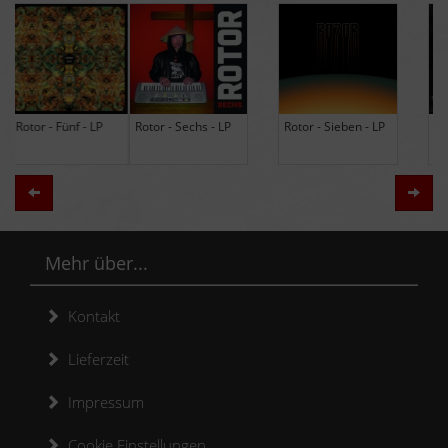
Rotor - Sechs - LP
Rotor - Sieben - LP
Hodja - The Band -
LP (Limited Edition
Re-Issue)
Zurück
Weit
Mehr über...
Kontakt
Lieferzeit
Impressum
Cookie Einstellungen