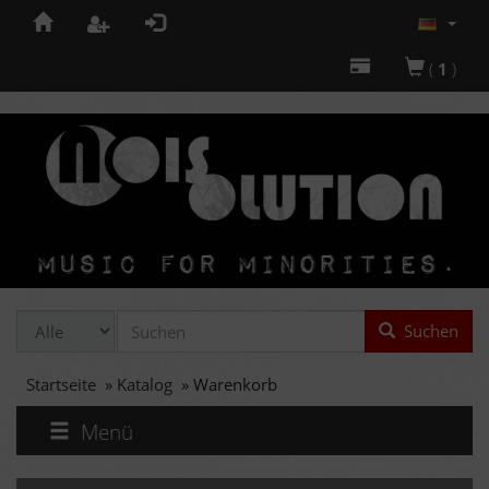
(
1
)
Suchen
Startseite
»
Katalog
»
Warenkorb
Menü