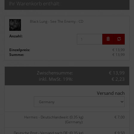
Ihr Warenkorb enthält:
Black Lung - See The Enemy - CD
Anzahl:
Einzelpreis:
€ 13,99
Summe:
€ 13,99
Zwischensumme:
€ 13,99
inkl. MwSt. 19%:
€ 2,23
Versand nach
Hermes - Deutschlandweit: (0.35 kg)
€ 7,00
(Germany):
Deutsche Post - Versand nach DE: (0.35 kg)
€ 9,50