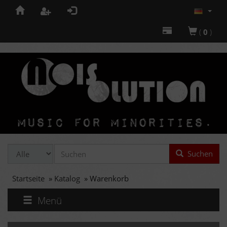
(
0
)
Suchen
Startseite
»
Katalog
»
Warenkorb
Menü