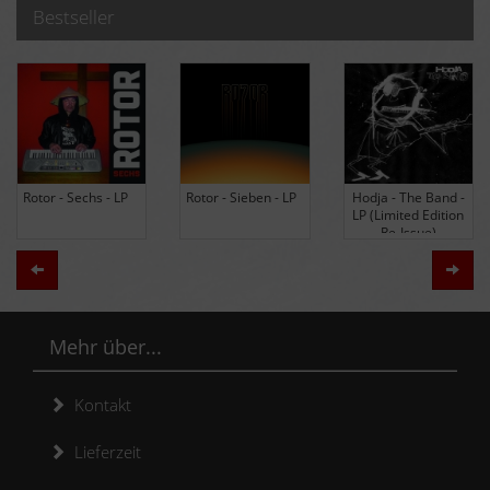
Bestseller
Rotor - Sechs - LP
Rotor - Sieben - LP
Hodja - The Band -
LP (Limited Edition
Re-Issue)
Zurück
Weit
Mehr über...
Kontakt
Lieferzeit