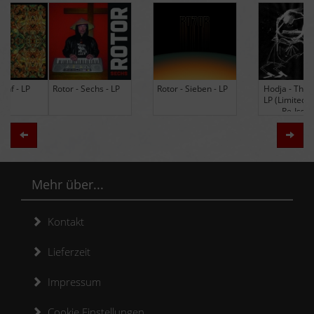
Rotor - Sechs - LP
Rotor - Sieben - LP
Hodja - The Band -
LP (Limited Edition
Re-Issue)
Zurück
Weit
Mehr über...
Kontakt
Lieferzeit
Impressum
Cookie Einstellungen