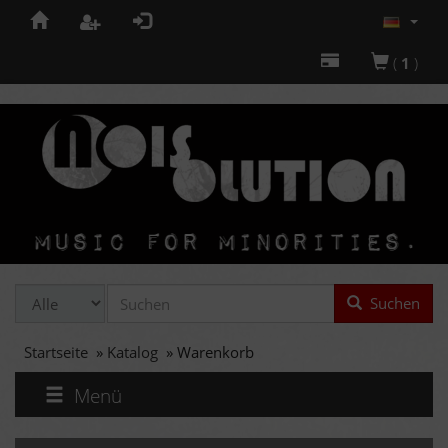
(
1
)
Suchen
Startseite
»
Katalog
»
Warenkorb
Menü