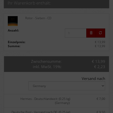
Ihr Warenkorb enthält:
Rotor - Sieben - CD
Anzahl:
Einzelpreis:
€ 13,99
Summe:
€ 13,99
Zwischensumme:
€ 13,99
inkl. MwSt. 19%:
€ 2,23
Versand nach
Hermes - Deutschlandweit: (0.25 kg)
€ 7,00
(Germany):
Deutsche Post - Versand nach DE: (0.25 kg)
€ 9,50