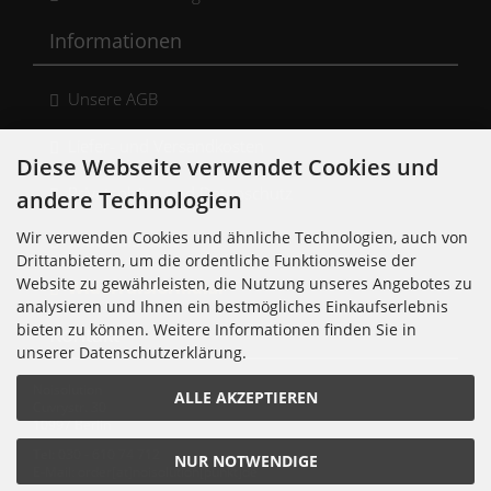
Informationen
Unsere AGB
Liefer- und Versandkosten
Diese Webseite verwendet Cookies und
Privatsphäre und Datenschutz
andere Technologien
Wir verwenden Cookies und ähnliche Technologien, auch von
Widerrufsrecht
Drittanbietern, um die ordentliche Funktionsweise der
Website zu gewährleisten, die Nutzung unseres Angebotes zu
Widerrufsformular
analysieren und Ihnen ein bestmögliches Einkaufserlebnis
bieten zu können. Weitere Informationen finden Sie in
Kontakt
unserer Datenschutzerklärung.
Noisolution
ALLE AKZEPTIEREN
Cuvrystr. 30
10997 Berlin
Tel: 030 - 610 74 712
NUR NOTWENDIGE
E-Mail: order[at]noisolution[punkt]de