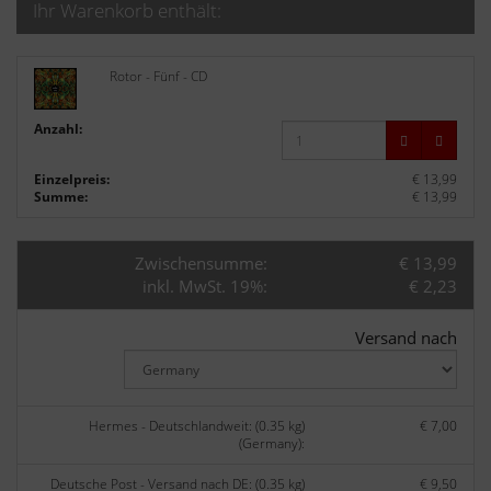
Ihr Warenkorb enthält:
Rotor - Fünf - CD
Anzahl:
Einzelpreis:
€ 13,99
Summe:
€ 13,99
Zwischensumme:
€ 13,99
inkl. MwSt. 19%:
€ 2,23
Versand nach
Hermes - Deutschlandweit: (0.35 kg)
€ 7,00
(Germany):
Deutsche Post - Versand nach DE: (0.35 kg)
€ 9,50