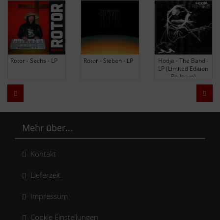
Rotor - Sechs - LP
Rotor - Sieben - LP
Hodja - The Band -
LP (Limited Edition
Re-Issue)
Zurück
Weit
Mehr über...
Kontakt
Lieferzeit
Impressum
Cookie Einstellungen