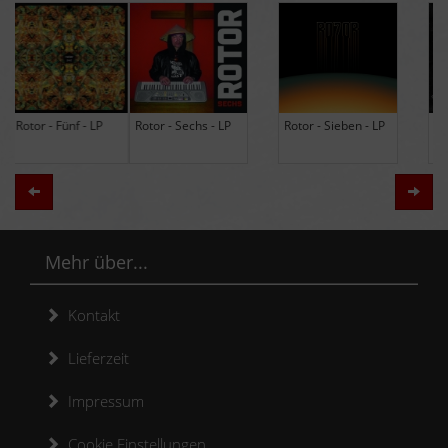
Rotor - Sechs - LP
Rotor - Sieben - LP
Hodja - The Band -
LP (Limited Edition
Re-Issue)
Zurück
Weit
Mehr über...
Kontakt
Lieferzeit
Impressum
Cookie Einstellungen