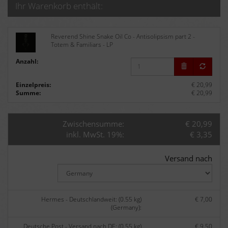
Ihr Warenkorb enthält:
Reverend Shine Snake Oil Co - Antisolipsism part 2 -
Totem & Familiars - LP
Anzahl:
Einzelpreis:
€ 20,99
Summe:
€ 20,99
Zwischensumme:
€ 20,99
inkl. MwSt. 19%:
€ 3,35
Versand nach
Hermes - Deutschlandweit: (0.55 kg)
€ 7,00
(Germany):
Deutsche Post - Versand nach DE: (0.55 kg)
€ 9,50