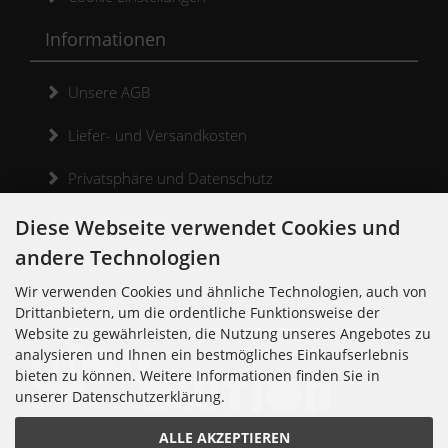
Informationen
Unsere AGB
Liefer- und Versandkosten
Privatsphäre und Datenschutz
Widerrufsrecht
Diese Webseite verwendet Cookies und
andere Technologien
Widerrufsformular
Wir verwenden Cookies und ähnliche Technologien, auch von
Kontakt
Drittanbietern, um die ordentliche Funktionsweise der
Website zu gewährleisten, die Nutzung unseres Angebotes zu
analysieren und Ihnen ein bestmögliches Einkaufserlebnis
bieten zu können. Weitere Informationen finden Sie in
unserer Datenschutzerklärung.
Noisolution
ALLE AKZEPTIEREN
Cuvrystr. 30