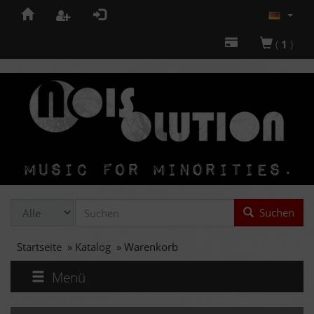
(
1
)
Suchen
Startseite
»
Katalog
»
Warenkorb
Menü