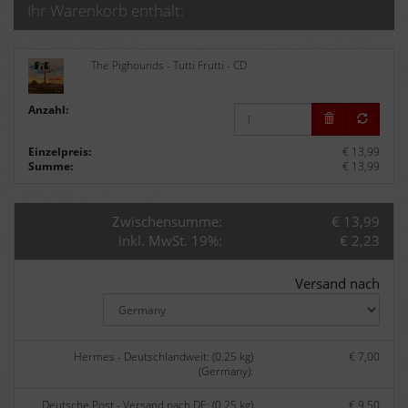
Ihr Warenkorb enthält:
The Pighounds - Tutti Frutti - CD
Anzahl:
Einzelpreis:
€ 13,99
Summe:
€ 13,99
Zwischensumme:
€ 13,99
inkl. MwSt. 19%:
€ 2,23
Versand nach
Hermes - Deutschlandweit: (0.25 kg)
€ 7,00
(Germany):
Deutsche Post - Versand nach DE: (0.25 kg)
€ 9,50