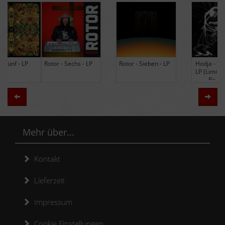
Rotor - Sechs - LP
Rotor - Sieben - LP
Hodja - The Band -
LP (Limited Edition
Re-Issue)
Zurück
Weit
Mehr über...
Kontakt
Lieferzeit
Impressum
Cookie Einstellungen