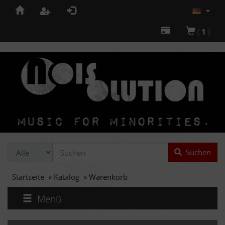
(
1
)
Suchen
Startseite
»
Katalog
»
Warenkorb
Menü