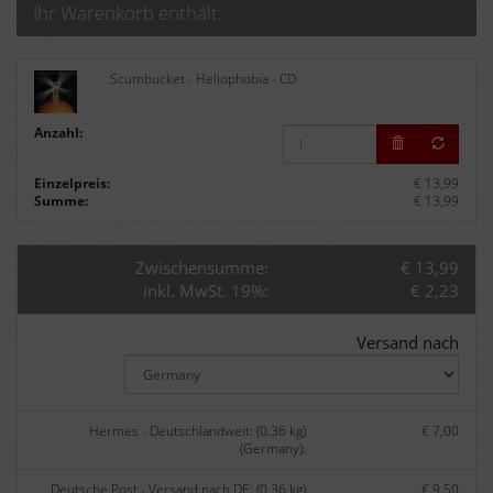
Ihr Warenkorb enthält:
Scumbucket - Heliophobia - CD
Anzahl:
Einzelpreis:
€ 13,99
Summe:
€ 13,99
Zwischensumme:
€ 13,99
inkl. MwSt. 19%:
€ 2,23
Versand nach
Hermes - Deutschlandweit: (0.36 kg)
€ 7,00
(Germany):
Deutsche Post - Versand nach DE: (0.36 kg)
€ 9,50