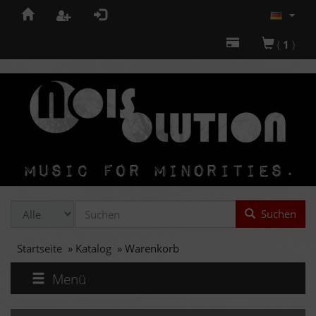
(
1
)
Suchen
Startseite
»
Katalog
»
Warenkorb
Menü