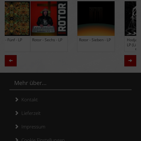
Rotor - Sechs - LP
Rotor - Sieben - LP
Hodja - The Band -
LP (Limited Edition
Re-Issue)
Zurück
Weit
Mehr über...
Kontakt
Lieferzeit
Impressum
Cookie Einstellungen