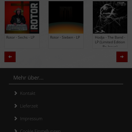
Rotor - Sechs - LP
Rotor - Sieben - LP
Hodja - The Band -
LP (Limited Edition
Re-Issue)
Zurück
Weit
Mehr über...
Kontakt
Lieferzeit
Impressum
Cookie Einstellungen