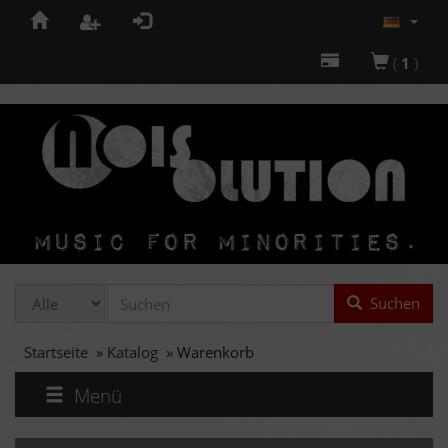
(
1
)
Suchen
Startseite
»
Katalog
»
Warenkorb
Menü