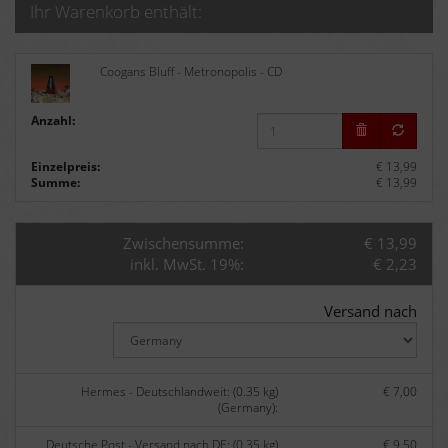
Ihr Warenkorb enthält:
Coogans Bluff - Metronopolis - CD
Anzahl:
Einzelpreis:
€ 13,99
Summe:
€ 13,99
Zwischensumme:
€ 13,99
inkl. MwSt. 19%:
€ 2,23
Versand nach
Hermes - Deutschlandweit: (0.35 kg)
€ 7,00
(Germany):
Deutsche Post - Versand nach DE: (0.35 kg)
€ 9,50