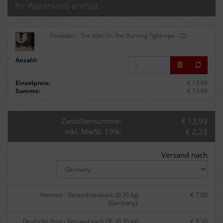
Ihr Warenkorb enthält:
Firewater - The Man On The Burning Tightrope - CD
Anzahl:
Einzelpreis:
€ 13,99
Summe:
€ 13,99
Zwischensumme:
€ 13,99
inkl. MwSt. 19%:
€ 2,23
Versand nach
Hermes - Deutschlandweit: (0.35 kg)
€ 7,00
(Germany):
Deutsche Post - Versand nach DE: (0.35 kg)
€ 9,50