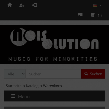
(
1
)
Suchen
Startseite
»
Katalog
»
Warenkorb
Menü