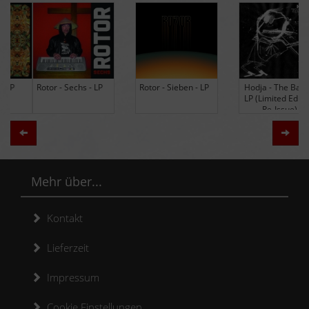
Rotor - Sechs - LP
Rotor - Sieben - LP
Hodja - The Band -
LP (Limited Edition
Re-Issue)
Zurück
Weit
Mehr über...
Kontakt
Lieferzeit
Impressum
Cookie Einstellungen