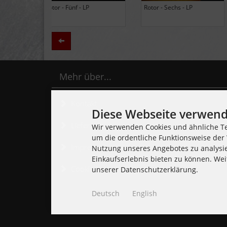
Black Lung - Ancients - LP
Daily Thompson - Glue - 
(Limited Edition Colored
(Club 100 Limited Edition
Vinyl)
Zurück
Mehr über...
Kontakt
Diese Webseite verwend
Lieferzeit
Wir verwenden Cookies und ähnliche Te
um die ordentliche Funktionsweise der 
Impressum
Nutzung unseres Angebotes zu analysi
Einkaufserlebnis bieten zu können. Wei
Cookie Einstellungen
unserer Datenschutzerklärung.
Deutsch
English