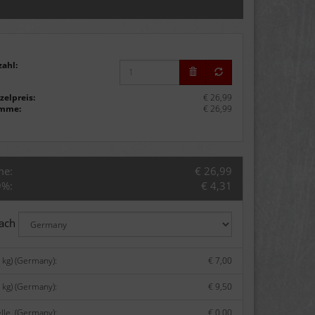
zahl:
zelpreis:
€ 26,99
mme:
€ 26,99
me:
€ 26,99
9%:
€ 4,31
nach
 kg) (Germany):
€ 7,00
 kg) (Germany):
€ 9,50
lle. (Germany):
€ 0,00