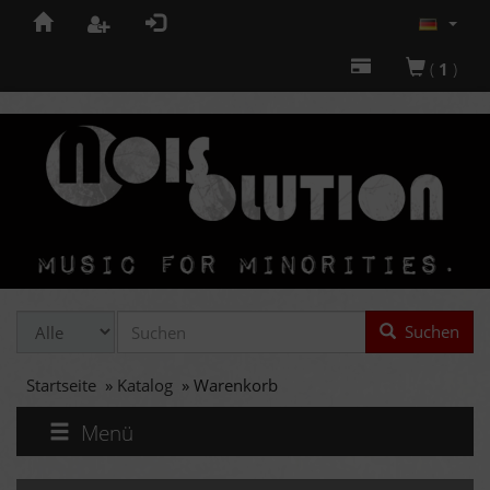
(
1
)
Suchen
Startseite
»
Katalog
»
Warenkorb
Menü