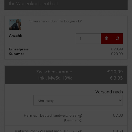
Ihr Warenkorb enthält:
Silvershark - Burn To Boogie - LP
Anzahl:
Einzelpreis:
€ 20,99
Summe:
€ 20,99
Zwischensumme:
€ 20,99
inkl. MwSt. 19%:
€ 3,35
Versand nach
Hermes - Deutschlandweit: (0.25 kg)
€ 7,00
(Germany):
Deutsche Post - Versand nach DE: (0.25 kg)
€ 9,50