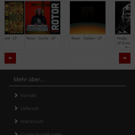
Rotor - Sechs - LP
Rotor - Sieben - LP
Hodja - The Band -
LP (Limited Edition
Re-Issue)
Zurück
Weit
Mehr über...
Kontakt
Lieferzeit
Impressum
Cookie Einstellungen